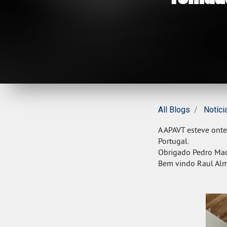
All Blogs
Notíci
A APAVT esteve ont
Portugal.
Obrigado Pedro Ma
Bem vindo Raul Alm